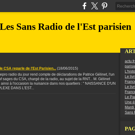
Les Sans Radio de l'Est parisien
ART
actu.f
parisi
e CSA reparle de l'Est Parisien...
(
18/06/2015
)
L'hist
repro radio du jour rend compte de déclarations de Patrice Gélinet, l'un
Le liv
f sages du CSA, chargé de la radio, au sujet de la RNT... M. Gélinet
France
ainsi à l'occasion la nuisance dans nos quartiers : " NAISSANCE D'UN
Le liv
LEXE DANS L'EST...
France
Le Par
Une ém
Mardi
Sans R
PA