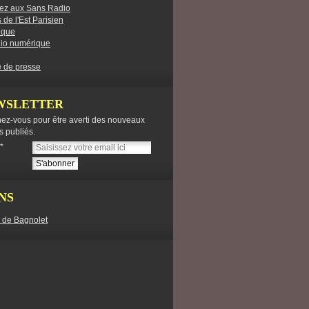
ez aux Sans Radio
 de l'Est Parisien
ique
dio numérique
 de presse
WSLETTER
ez-vous pour être averti des nouveaux
es publiés.
NS
e de Bagnolet