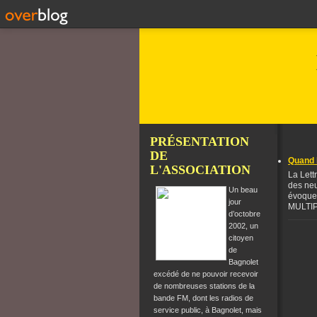
PRÉSENTATION
DE
Quand l
L'ASSOCIATION
La Lett
des neu
Un beau
évoque 
jour
MULTIP
d’octobre
2002, un
citoyen
de
Bagnolet
excédé de ne pouvoir recevoir
de nombreuses stations de la
bande FM, dont les radios de
service public, à Bagnolet, mais