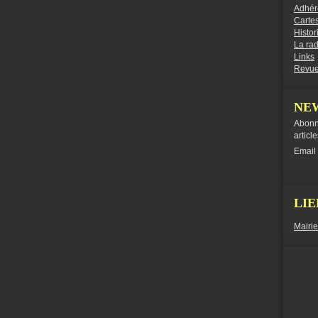
Adhér
Cartes
Histor
La ra
Links
Revue
NE
Abonn
articl
Email
LIE
Mairi