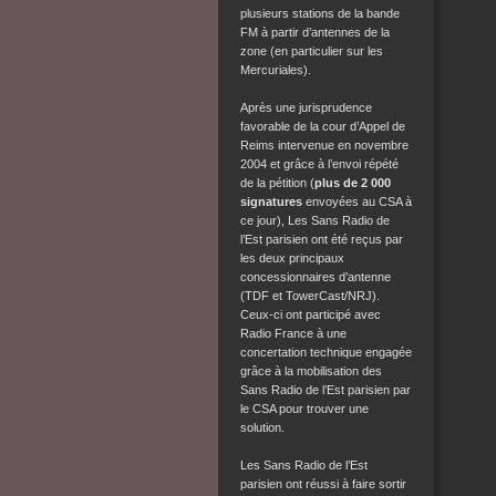
plusieurs stations de la bande
FM à partir d’antennes de la
zone (en particulier sur les
Mercuriales).
Après une jurisprudence
favorable de la cour d’Appel de
Reims intervenue en novembre
2004 et grâce à l’envoi répété
de la pétition (
plus de 2 000
signatures
envoyées au CSA à
ce jour), Les Sans Radio de
l’Est parisien ont été reçus par
les deux principaux
concessionnaires d’antenne
(TDF et TowerCast/NRJ).
Ceux-ci ont participé avec
Radio France à une
concertation technique engagée
grâce à la mobilisation des
Sans Radio de l’Est parisien par
le CSA pour trouver une
solution.
Les Sans Radio de l’Est
parisien ont réussi à faire sortir