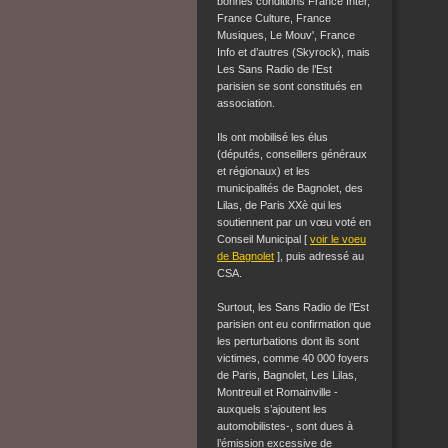
bonnes conditions France Inter,
France Culture, France
Musiques, Le Mouv', France
Info et d’autres (Skyrock), mais
Les Sans Radio de l’Est
parisien se sont constitués en
association.
Ils ont mobilisé les élus
(députés, conseillers généraux
et régionaux) et les
municipalités de Bagnolet, des
Lilas, de Paris XXè qui les
soutiennent par un
vœu voté en
Conseil Municipal [
voir le voeu
de Bagnolet
]
, puis adressé au
CSA.
Surtout, les Sans Radio de l’Est
parisien ont eu confirmation que
les perturbations dont ils sont
victimes, comme 40 000 foyers
de Paris, Bagnolet, Les Lilas,
Montreuil et Romainville -
auxquels s’ajoutent les
automobilistes-, sont dues à
l’émission excessive de