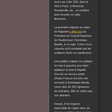
aussi aux Lilas (93), dans le
XXè à Paris, à Montreuil,
Romainville, etc., se mobilise
pour écouter sa radio
librement…
La première adjointe au maire
de Bagnolet
a déjà écrit
au
Président du Conseil Supérieur
de l'Audiovisuel, Dominique
Baudis, à ce sujet. Celui-ci lui a
répondu qu'il souhaitait que les
auditeurs lésés se manifestent.
Une pétition (cliquer sur pétition
en haut à gauche)
pour faire
appliquer le droit à l’égalité
d’accès au service public
(Radio France) est très vite
envoyée à Dominique Baudis
(avec plus de 200 signatures
de riverains). Elle ne retient pas
son attention.
Depuis, il est toujours
impossible de capter dans de