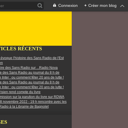
Connexion
+
Créer mon blog
ICLES RÉCENTS
r évoque l'histoire des Sans Radio de l'Est
en
oire des Sans Radio sur ...Radio Nova
re des Sans Radio au journal du 8 h de
 Inter : ou comment fêter 20 ans de lutte !
re des Sans Radio au journal du 8 h de
 Inter : ou comment fêter 20 ans de lutte !
isien rend compte du livre
ission sur la parution du livre sur RDWA
 8 novembre 2022 - 19 h rencontre avec les
adio à la Librairie de Bagnolet
GES