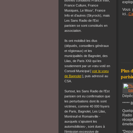
bonnes conditions France Inter,
expliq
France Culture, France
Vous 
Musiques, Le Mouv', France
ici...
Ca
Info et d’autres (Skyrock), mais
Les Sans Radio de l’Est
parisien se sont constitués en
association.
Ils ont mobilisé les élus
(députés, conseillers généraux
et régionaux) et les
municipalités de Bagnolet, des
Lilas, de Paris XXè qui les
soutiennent par un
vœu voté en
Plus d
Conseil Municipal [
voir le voeu
de Bagnolet
]
, puis adressé au
paris
CSA.
Surtout, les Sans Radio de l’Est
Dépêch
parisien ont eu confirmation que
les perturbations dont ils sont
***** 
victimes, comme 40 000 foyers
Quelqu
de Paris, Bagnolet, Les Lilas,
Radio 
Montreuil et Romainville -
récept
auxquels s’ajoutent les
émette
automobilistes-, sont dues à
"Depui
l’émission excessive de