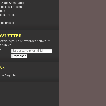
ez aux Sans Radio
 de l'Est Parisien
ique
dio numérique
 de presse
WSLETTER
ez-vous pour être averti des nouveaux
es publiés.
NS
e de Bagnolet