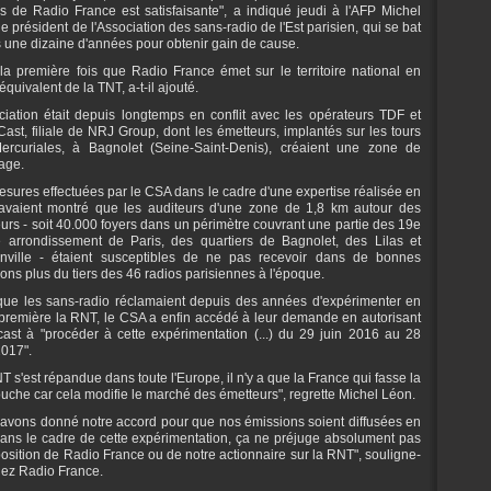
ns de Radio France est satisfaisante", a indiqué jeudi à l'AFP Michel
le président de l'Association des sans-radio de l'Est parisien, qui se bat
 une dizaine d'années pour obtenir gain de cause.
 la première fois que Radio France émet sur le territoire national en
équivalent de la TNT, a-t-il ajouté.
ciation était depuis longtemps en conflit avec les opérateurs TDF et
ast, filiale de NRJ Group, dont les émetteurs, implantés sur les tours
ercuriales, à Bagnolet (Seine-Saint-Denis), créaient une zone de
lage.
sures effectuées par le CSA dans le cadre d'une expertise réalisée en
avaient montré que les auditeurs d'une zone de 1,8 km autour des
urs - soit 40.000 foyers dans un périmètre couvrant une partie des 19e
 arrondissement de Paris, des quartiers de Bagnolet, des Lilas et
nville - étaient susceptibles de ne pas recevoir dans de bonnes
ions plus du tiers des 46 radios parisiennes à l'époque.
que les sans-radio réclamaient depuis des années d'expérimenter en
première la RNT, le CSA a enfin accédé à leur demande en autorisant
ast à "procéder à cette expérimentation (...) du 29 juin 2016 au 28
017".
T s'est répandue dans toute l'Europe, il n'y a que la France qui fasse la
ouche car cela modifie le marché des émetteurs", regrette Michel Léon.
avons donné notre accord pour que nos émissions soient diffusées en
ns le cadre de cette expérimentation, ça ne préjuge absolument pas
position de Radio France ou de notre actionnaire sur la RNT", souligne-
hez Radio France.