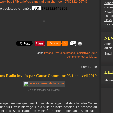
//www.bod.fr/librairie/les-sans-radio-michel-leon-9782322406746
Adhér
Cartes
ISBN
9782322448753
 e-book sous le numéro
Histor
La ra
Links
Revue
NE
Repost
0
Abonn
articl
-
dans
Presse
Revue de presse
Législatives 2012
Email
commenter cet article
…
17 avril 2019
LIE
ans Radio invités par Cause Commune 93.1 en avril 2019
Mairi
Le site internet de la radio
sage dans nos quartiers, Lucas Malterre, journaliste à la radio Cause
e 93.1 s'est interrogé sur la suite de notre dossier. Il a proposé au
dent des Sans Radio de venir à l'antenne, pendant 40 minutes,