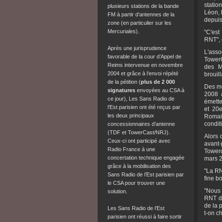
statio
plusieurs stations de la bande
Léon, 
FM à partir d’antennes de la
depuis
zone (en particulier sur les
Mercuriales).
"C'est
RNT", 
Après une jurisprudence
L'asso
favorable de la cour d’Appel de
TowerC
Reims intervenue en novembre
des M
2004 et grâce à l’envoi répété
brouil
de la pétition (
plus de 2 000
Des me
signatures
envoyées au CSA à
2008 
ce jour), Les Sans Radio de
émette
l’Est parisien ont été reçus par
et 20e
les deux principaux
Romai
condit
concessionnaires d’antenne
(TDF et TowerCast/NRJ).
Alors 
Ceux-ci ont participé avec
avant-
Radio France à une
Towerc
concertation technique engagée
mars 2
grâce à la mobilisation des
"La RN
Sans Radio de l’Est parisien par
fine b
le CSA pour trouver une
"Nous 
solution.
RNT da
de la 
Les Sans Radio de l’Est
t-on c
parisien ont réussi à faire sortir