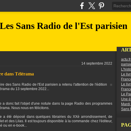
Les Sans Radio de l'Est parisien
ART
actu.f
14 septembre 2022
parisi
L'hist
vre dans Télérama
Le liv
France
oire des Sans Radio de l'Est parisien a retenu l'attention de l'édition
Le liv
lérama
du 13 septembre 2022...
France
Le Par
Une ém
re a donc fait l'objet d'une notule dans la page Radio des programmes
Mardi
érama. Nous nous en félicitons.
Sans R
re a été déposé dans quelques librairies du XXè arrondissement, de
et et des Lilas. Il est toujours disponible à la commande chez l'éditeur,
PA
é ou en e-book...