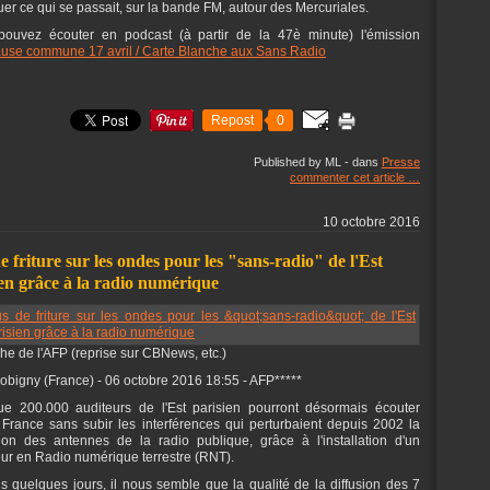
uer ce qui se passait, sur la bande FM, autour des Mercuriales.
pouvez écouter en podcast (à partir de la 47è minute) l'émission
use commune 17 avril / Carte Blanche aux Sans Radio
Repost
0
Published by ML
-
dans
Presse
commenter cet article
…
10 octobre 2016
e friture sur les ondes pour les "sans-radio" de l'Est
ien grâce à la radio numérique
e de l'AFP (reprise sur CBNews, etc.)
Bobigny (France) - 06 octobre 2016 18:55 - AFP*****
e 200.000 auditeurs de l'Est parisien pourront désormais écouter
France sans subir les interférences qui perturbaient depuis 2002 la
ion des antennes de la radio publique, grâce à l'installation d'un
ur en Radio numérique terrestre (RNT).
s quelques jours, il nous semble que la qualité de la diffusion des 7