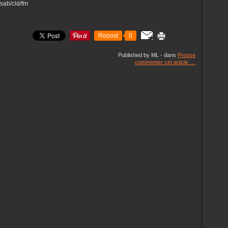
/sab/cld/fm
Repost
0
Published by ML
-
dans
Presse
commenter cet article
…