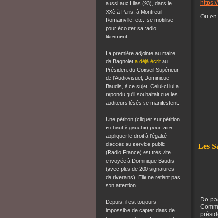
https:
aussi aux Lilas (93), dans le
XXè à Paris, à Montreuil,
Ou en
Romainville, etc., se mobilise
pour écouter sa radio
librement…
La première adjointe au maire
de Bagnolet
a déjà écrit
au
Président du Conseil Supérieur
de l'Audiovisuel, Dominique
Baudis, à ce sujet. Celui-ci lui a
répondu qu'il souhaitait que les
auditeurs lésés se manifestent.
Une pétition (cliquer sur pétition
en haut à gauche)
pour faire
appliquer le droit à l’égalité
d’accès au service public
Les S
(Radio France) est très vite
envoyée à Dominique Baudis
(avec plus de 200 signatures
de riverains). Elle ne retient pas
son attention.
De pas
Depuis, il est toujours
Commun
impossible de capter dans de
prési