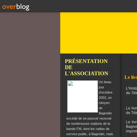
PRÉSENTATION
DE
L'ASSOCIATION
Le li
Un beau
jour
L'Hist
d’octobre
de
Té
2002, un
citoyen
de
Le liv
de Tél
Bagnolet
excédé de ne pouvoir recevoir
Le liv
de nombreuses stations de la
Bagnol
bande FM, dont les radios de
imprim
service public, à Bagnolet, mais